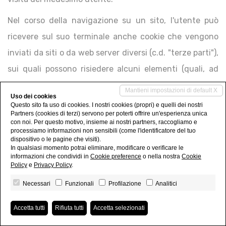
Nel corso della navigazione su un sito, l'utente può
ricevere sul suo terminale anche cookie che vengono
inviati da siti o da web server diversi (c.d. "terze parti"),
sui quali possono risiedere alcuni elementi (quali, ad
esempio, immagini, mappe, suoni, specifici link a pagine
Mantieni impostazioni di default X
Uso dei cookies
di altri domini) presenti sul sito che lo stesso sta
Questo sito fa uso di cookies. I nostri cookies (propri) e quelli dei nostri
Partners (cookies di terzi) servono per poterti offrire un'esperienza unica
visitando. Il sito web
giemmecasa.com
(di seguito, il
con noi. Per questo motivo, insieme ai nostri partners, raccogliamo e
processiamo informazioni non sensibili (come l'identificatore del tuo
"Sito") utilizza i cookie per rendere i propri servizi
dispositivo o le pagine che visiti).
In qualsiasi momento potrai eliminare, modificare o verificare le
semplici e efficienti per l'utenza che visiona le pagine
informazioni che condividi in
Cookie preference
o nella nostra
Cookie
del Sito. Gli utenti che visionano il Sito, vedranno
Policy
e
Privacy Policy
.
inserite delle quantità minime di informazioni nei
Necessari
Funzionali
Profilazione
Analitici
dispositivi in uso, che siano computer e periferiche
Accetta tutti
Rifiuta tutti
Accetta selezionati
mobili, in piccoli file di testo denominati "cookie" salvati